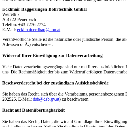
Ecklmair Baggerungen-Bohrtechnik GmbH
Weireth 7
A-4722 Peuerbach
Telefon: +43 7276 2774
E-Mail:
ecklmair.erdbau@
aon.at
Verantwortliche Stelle ist die natürliche oder juristische Person, d
Adressen o. Ä.) entscheidet.
Widerruf Ihrer Einwilligung zur Datenverarbeitung
Viele Datenverarbeitungsvorgänge sind nur mit Ihrer ausdrücklichen Ei
uns. Die Rechtmäßigkeit der bis zum Widerruf erfolgten Datenverarbe
Beschwerderecht bei der zuständigen Aufsichtsbehörde
Sie haben das Recht, sich über die Verarbeitung personenbezogenen 
202525, E-Mail:
dsb@
dsb.gv.at
) zu beschweren.
Recht auf Datenübertragbarkeit
Sie haben das Recht, Daten, die wir auf Grundlage Ihrer Einwilligung 
aushändigen zu lassen. Sofern Sie die direkte Übertragung der Daten a