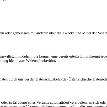
ie allein oder gemeinsam mit anderen über die Zwecke und Mittel der V
nwilligung möglich. Sie können eine bereits erteilte Einwilligung jede
itung bleibt vom Widerruf unberührt.
Daten durch uns bei der Datenschutzbehörde (Österreichische Datensc
oder in Erfüllung eines Vertrags automatisiert verarbeiten, an sich od
n einen anderen Verantwortlichen verlangen, erfolgt dies nur, soweit e